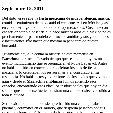
Septiembre 15, 2011
Del grito ya se sabe, la
fiesta mexicana de independencia
, música,
comida, sentimiento de mexicanidad creciente. Así en
México
y así
en cualquier lugar del mundo donde hay mexicanos. Crecimos con
ese fervor patrio a pesar de que hace muchos años que México no es
precisamente un país modelo en muchos ámbitos y sus gobernantes
e instituciones sólo hacen que mostrar la peor cara de nuestra
humanidad.
Igualmente hay que contar la historia de este momento en
Barcelona
porque ha llevado tiempo que sea lo que hoy es
,
un
evento multitudinario que se organiza en el Poble Espanyol. Antes
no había un sitio en concreto para celebrar los dias de fiesta
mexicana, lo celebraban los restaurantes y el consulado en su
residencia. No había actos y expresiones de los civiles que vivimos
aquí y desde el
Mariachi Semblanza
fuimos abriendo esos
espacios, encontrando esos vinculos institucionales que hoy en dia
son los que al hacerse fuerte muestran una cara de colectivo sólido a
toda la ciudad.
Ser mexicano en el mundo siempre ha sido una carta que abre
puertas y corazones en el mundo, que despierta pasiones por sus
ricas tradiciones y música, y desde hace años ya. Es un peso ser