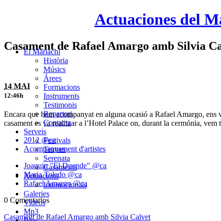
Actuaciones del M
Casament de Rafael Amargo amb Silvia Ca
El Mariachi
Història
Músics
Árees
14 MAI
Formacions
Instruments
12:46h
Testimonis
Repertori
Encara que hem acompanyat en alguna ocasió a Rafael Amargo, ens va o
Contacta
casament es va realitzar a l’Hotel Palace on, durant la cermónia, vem
Serveis
2012 @ca
Festivals
Acompanyament d'artistes
Teatres
Serenata
Joaquin "El Duende" @ca
Casaments
Maria Toledo @ca
Actuacions
Rafael Amargo @ca
Internacionals
Galeries
0 Comentarios
Videos
Mp3
Casament de Rafael Amargo amb Silvia Calvet
Bloc