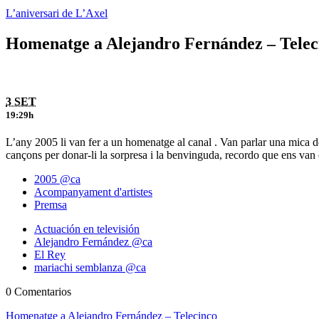
L’aniversari de L’Axel
Homenatge a Alejandro Fernández – Telec
3 SET
19:29h
L’any 2005 li van fer a un homenatge al canal . Van parlar una mica de
cançons per donar-li la sorpresa i la benvinguda, recordo que ens va
2005 @ca
Acompanyament d'artistes
Premsa
Actuación en televisión
Alejandro Fernández @ca
El Rey
mariachi semblanza @ca
0 Comentarios
Homenatge a Alejandro Fernández – Telecinco