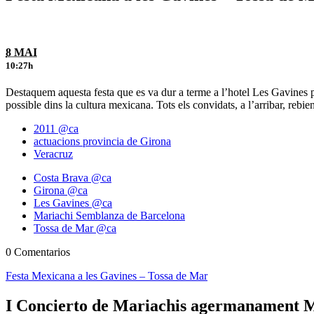
8 MAI
10:27h
Destaquem aquesta festa que es va dur a terme a l’hotel Les Gavines p
possible dins la cultura mexicana. Tots els convidats, a l’arribar, reb
2011 @ca
actuacions provincia de Girona
Veracruz
Costa Brava @ca
Girona @ca
Les Gavines @ca
Mariachi Semblanza de Barcelona
Tossa de Mar @ca
0 Comentarios
Festa Mexicana a les Gavines – Tossa de Mar
I Concierto de Mariachis agermanament M