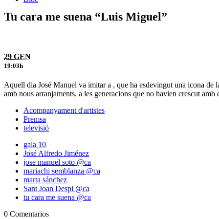
Tu cara me suena “Luis Miguel”
29 GEN
19:03h
Aquell dia José Manuel va imitar a , que ha esdevingut una icona de l
amb nous arranjaments, a les generacions que no havien crescut amb 
Acompanyament d'artistes
Premsa
televisió
gala 10
José Alfredo Jiménez
jose manuel soto @ca
mariachi semblanza @ca
marta sánchez
Sant Joan Despi @ca
tu cara me suena @ca
0 Comentarios