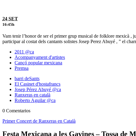
24 SET
16:45h
Vam tenir l’honor de ser el primer grup musical de folklore mexicà , 
participar al costat dels cantants solistes Josep Perez Abuyé , ” el ch
2011 @ca
Acompanyament d'artistes
Cançó popular mexicana
Premsa
barri deSants
El Casinet d'hostafrancs
Josep Pérez Abuyé @ca
Ranxeras en català
Roberto Aguilar @ca
0 Comentarios
Primer Concert de Ranxeras en Català
Festa Mexicana a les Gavines – Tossa de 