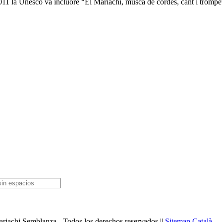
011 la Unesco va incluore “El Mariachi, músca de cordes, cant i trompe
riachi Semblanza - Todos los derechos reservados ||
Sitemap Català