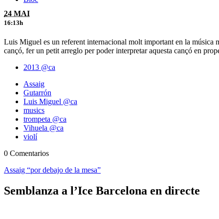
24 MAI
16:13h
Luis Miguel es un referent internacional molt important en la música 
cançó, fer un petit arreglo per poder interpretar aquesta cançó en p
2013 @ca
Assaig
Gutarrón
Luis Miguel @ca
musics
trompeta @ca
Vihuela @ca
violí
0 Comentarios
Assaig “por debajo de la mesa”
Semblanza a l’Ice Barcelona en directe