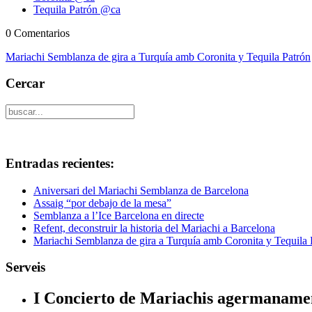
Tequila Patrón @ca
0 Comentarios
Mariachi Semblanza de gira a Turquía amb Coronita y Tequila Patrón
Cercar
Entradas recientes:
Aniversari del Mariachi Semblanza de Barcelona
Assaig “por debajo de la mesa”
Semblanza a l’Ice Barcelona en directe
Refent, deconstruir la historia del Mariachi a Barcelona
Mariachi Semblanza de gira a Turquía amb Coronita y Tequila 
Serveis
I Concierto de Mariachis agermaname