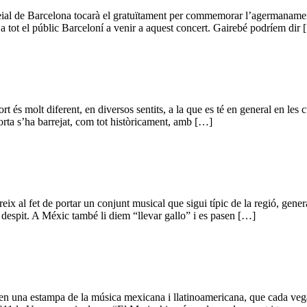
eial de Barcelona tocarà el gratuïtament per commemorar l’agermanament
 tot el públic Barceloní a venir a aquest concert. Gairebé podríem dir
 és molt diferent, en diversos sentits, a la que es té en general en les c
orta s’ha barrejat, com tot històricament, amb […]
eix al fet de portar un conjunt musical que sigui típic de la regió, gene
despit. A Méxic també li diem “llevar gallo” i es pasen […]
 en una estampa de la música mexicana i llatinoamericana, que cada veg