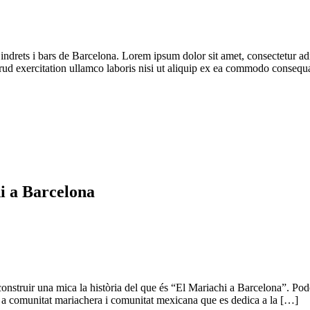
ts indrets i bars de Barcelona. Lorem ipsum dolor sit amet, consectetur a
rud exercitation ullamco laboris nisi ut aliquip ex ea commodo consequ
hi a Barcelona
reconstruir una mica la història del que és “El Mariachi a Barcelona”. Po
 a comunitat mariachera i comunitat mexicana que es dedica a la […]