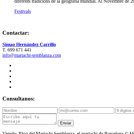
diferents tradicions de la geografía mundial. Al Novembre de 2
Festivals
Contactar:
Simao Hernández Carrillo
T. 699 671 441
info@mariachi-semblanza.com
Consultanos:
Enviar
Viendo: Blog del Mariachi Semblanza, el mariachi de Barcelona © Ma