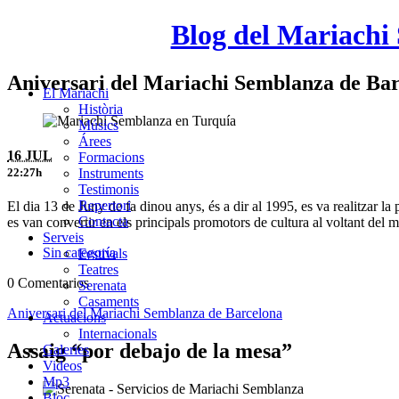
Blog del Mariachi
Aniversari del Mariachi Semblanza de Ba
El Mariachi
Història
Músics
Árees
16 JUL
Formacions
Instruments
22:27h
Testimonis
Repertori
El dia 13 de Juny de fa dinou anys, és a dir al 1995, es va realitzar l
Contacta
es van convertir en els principals promotors de cultura al voltant del
Serveis
Sin categoría
Festivals
Teatres
0 Comentarios
Serenata
Casaments
Aniversari del Mariachi Semblanza de Barcelona
Actuacions
Internacionals
Assaig “por debajo de la mesa”
Galeries
Videos
Mp3
Bloc