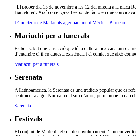
“El proper dia 13 de novembre a les 12 del migdia a la plaça R
Barcelona”. Així començava l’espot de ràdio en què convidava a
I Concierto de Mariachis agermanament Mèxic – Barcelona
Mariachi per a funerals
És ben sabut que la relació que té la cultura mexicana amb la mort
d’entendre el fi en aquesta existència i el comiat que això comp
Mariachi per a funerals
Serenata
A llatinoamerica, la Serenata es una tradició popular que es refer
sentiment a algú. Normalment son d’amor, pero també hi cap el 
Serenata
Festivals
El conjunt de Marichi i el seu desenvolupament l’han convertit