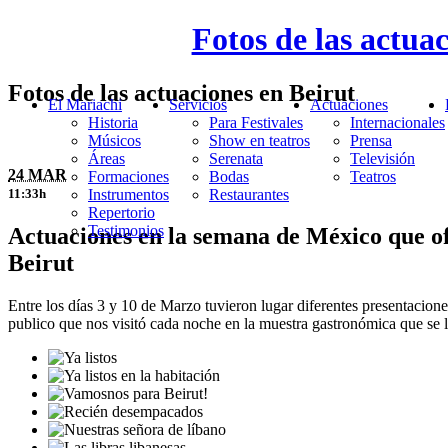
Fotos de las actua
Fotos de las actuaciones en Beirut
El Mariachi
Servicios
Actuaciones
Historia
Para Festivales
Internacionales
Músicos
Show en teatros
Prensa
Áreas
Serenata
Televisión
24 MAR
Formaciones
Bodas
Teatros
Instrumentos
Restaurantes
11:33h
Repertorio
Testimonios
Actuaciones en la semana de México que of
Beirut
Entre los días 3 y 10 de Marzo tuvieron lugar diferentes presentacio
publico que nos visitó cada noche en la muestra gastronómica que se ll