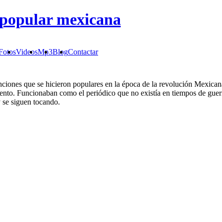
 popular mexicana
Fotos
Videos
Mp3
Blog
Contactar
ciones que se hicieron populares en la época de la revolución Mexicana
to. Funcionaban como el periódico que no existía en tiempos de guerra 
 se siguen tocando.