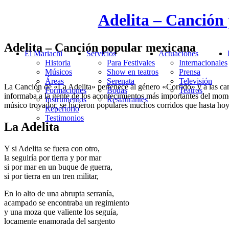
Adelita – Canción
Adelita – Canción popular mexicana
El Mariachi
Servicios
Actuaciones
Historia
Para Festivales
Internacionales
Músicos
Show en teatros
Prensa
Áreas
Serenata
Televisión
La Canción de «La Adelita» pertenece al género «Corrido» y a las can
Formaciones
Bodas
Teatros
informaba a la gente de los acontecimientos más importantes del momen
Instrumentos
Restaurantes
músico trovador, se hicieron populares muchos corridos que hasta hoy
Repertorio
Testimonios
La Adelita
Y si Adelita se fuera con otro,
la seguiría por tierra y por mar
si por mar en un buque de guerra,
si por tierra en un tren militar,
En lo alto de una abrupta serranía,
acampado se encontraba un regimiento
y una moza que valiente los seguía,
locamente enamorada del sargento