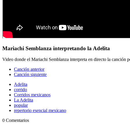
Mariachi Semblanza interpretando la Adelita
Video donde el Mariachi Semblanza interpreta en directo la canción p
Canción anterior
Canción siguiente
Adelita
corrido
Corridos mexicanos
La Adelita
popular
repertorio esencial mexicano
0 Comentarios