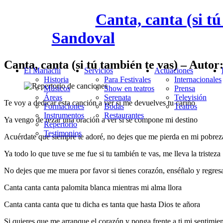
Canta, canta (si t
Sandoval
Canta, canta (si tú también te vas) – Auto
El Mariachi
Servicios
Actuaciones
Historia
Para Festivales
Internacionales
Músicos
Show en teatros
Prensa
Áreas
Serenata
Televisión
Te voy a dedicar esta canción a ver si me devuelves tu cariño
Formaciones
Bodas
Teatros
Instrumentos
Restaurantes
Ya vengo de rezar una oración a ver si se compone mi destino
Repertorio
Testimonios
Acuérdate que siempre te adoré, no dejes que me pierda en mi pobrez
Ya todo lo que tuve se me fue si tu también te vas, me lleva la tristeza
No dejes que me muera por favor si tienes corazón, enséñalo y regres
Canta canta canta palomita blanca mientras mi alma llora
Canta canta canta que tu dicha es tanta que hasta Dios te añora
Si quieres que me arranque el corazón y ponga frente a ti mi sentimie