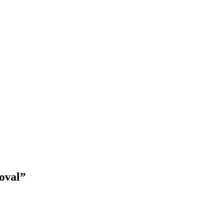
oval
”