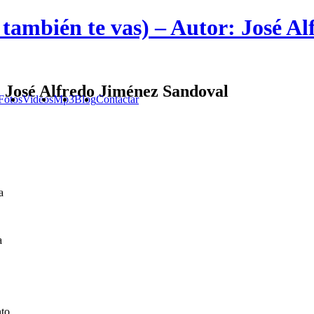
ú también te vas) – Autor: José A
r: José Alfredo Jiménez Sandoval
Fotos
Videos
Mp3
Blog
Contactar
a
a
nto