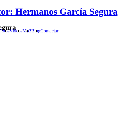
or: Hermanos García Segura
egura
Fotos
Videos
Mp3
Blog
Contactar