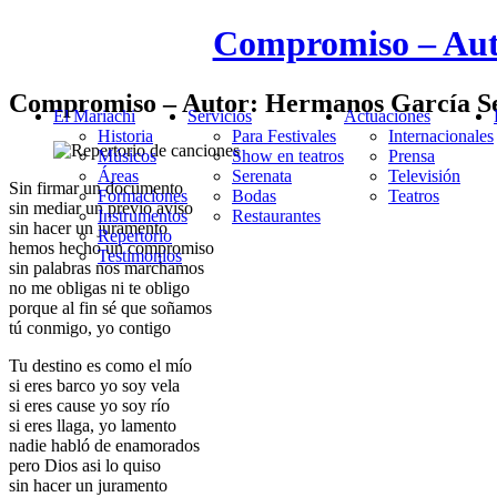
Compromiso – Aut
Compromiso – Autor: Hermanos García S
El Mariachi
Servicios
Actuaciones
Historia
Para Festivales
Internacionales
Músicos
Show en teatros
Prensa
Áreas
Serenata
Televisión
Sin firmar un documento
Formaciones
Bodas
Teatros
sin mediar un previo aviso
Instrumentos
Restaurantes
sin hacer un juramento
Repertorio
hemos hecho un compromiso
Testimonios
sin palabras nos marchamos
no me obligas ni te obligo
porque al fin sé que soñamos
tú conmigo, yo contigo
Tu destino es como el mío
si eres barco yo soy vela
si eres cause yo soy río
si eres llaga, yo lamento
nadie habló de enamorados
pero Dios asi lo quiso
sin hacer un juramento