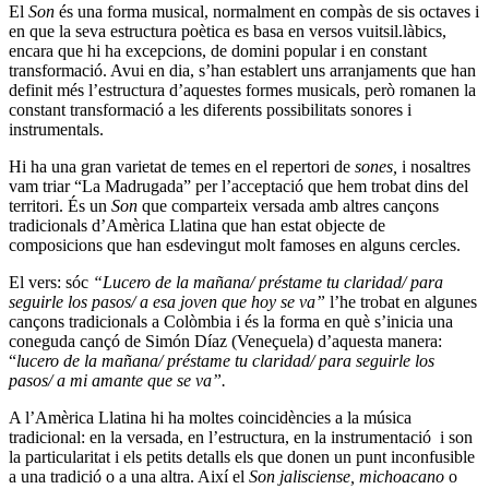
El
Son
és una forma musical, normalment en compàs de sis octaves i
en que la seva estructura poètica es basa en versos vuitsil.làbics,
encara que hi ha excepcions, de domini popular i en constant
transformació. Avui en dia, s’han establert uns arranjaments que han
definit més l’estructura d’aquestes formes musicals, però romanen la
constant transformació a les diferents possibilitats sonores i
instrumentals.
Hi ha una gran varietat de temes en el repertori de
sones,
i nosaltres
vam triar “La Madrugada” per l’acceptació que hem trobat dins del
territori. És un
Son
que comparteix versada amb altres cançons
tradicionals d’Amèrica Llatina que han estat objecte de
composicions que han esdevingut molt famoses en alguns cercles.
El vers: sóc
“Lucero de la mañana/ préstame tu claridad/ para
seguirle los pasos/ a esa joven que hoy se va”
l’he trobat en algunes
cançons tradicionals a Colòmbia i és la forma en què s’inicia una
coneguda cançó de Simón Díaz (Veneçuela) d’aquesta manera:
“
lucero de la mañana/ préstame tu claridad/ para seguirle los
pasos/ a mi amante que se va”.
A l’Amèrica Llatina hi ha moltes coincidències a la música
tradicional: en la versada, en l’estructura, en la instrumentació i son
la particularitat i els petits detalls els que donen un punt inconfusible
a una tradició o a una altra. Així el
Son
jalisciense, michoacano
o