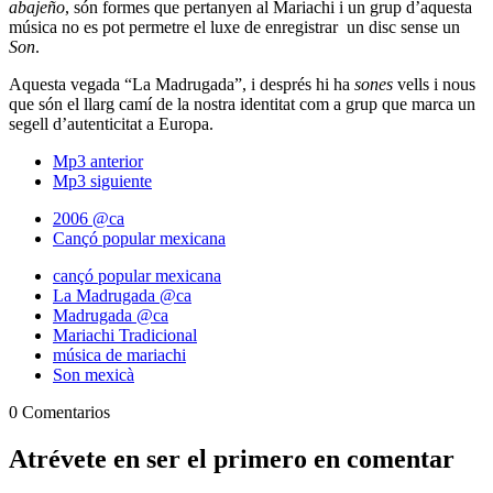
abajeño
, són formes que pertanyen al Mariachi i un grup d’aquesta
música no es pot permetre el luxe de enregistrar un disc sense un
Son
.
Aquesta vegada “La Madrugada”, i després hi ha
sones
vells i nous
que són el llarg camí de la nostra identitat com a grup que marca un
segell d’autenticitat a Europa.
Mp3 anterior
Mp3 siguiente
2006 @ca
Cançó popular mexicana
cançó popular mexicana
La Madrugada @ca
Madrugada @ca
Mariachi Tradicional
música de mariachi
Son mexicà
0 Comentarios
Atrévete en ser el primero en comentar