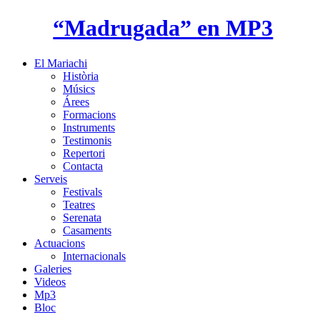
“Madrugada” en MP3
El Mariachi
Història
Músics
Árees
Formacions
Instruments
Testimonis
Repertori
Contacta
Serveis
Festivals
Teatres
Serenata
Casaments
Actuacions
Internacionals
Galeries
Videos
Mp3
Bloc