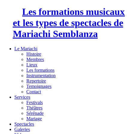
Les formations musicaux
et les types de spectacles de
Mariachi Semblanza
Le Mariachi
Histoire
Membres
Lieux
Les formations
Instrumentation
Repertoire
Temoignages
Contact
Services
Festivals
Théâtres
Sérénade
Mariage
Spectacles
Galeries