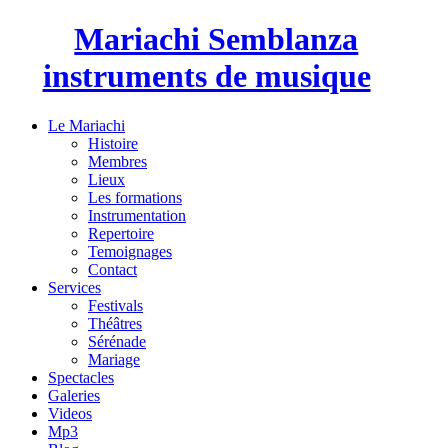
Mariachi Semblanza
instruments de musique
Le Mariachi
Histoire
Membres
Lieux
Les formations
Instrumentation
Repertoire
Temoignages
Contact
Services
Festivals
Théâtres
Sérénade
Mariage
Spectacles
Galeries
Videos
Mp3