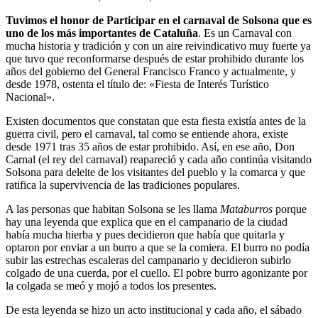
Tuvimos el honor de Participar en el carnaval de Solsona que es
uno de los más importantes de Cataluña
. Es un Carnaval con
mucha historia y tradición y con un aire reivindicativo muy fuerte ya
que tuvo que reconformarse después de estar prohibido durante los
años del gobierno del General Francisco Franco y actualmente, y
desde 1978, ostenta el título de: «Fiesta de Interés Turístico
Nacional».
Existen documentos que constatan que esta fiesta existía antes de la
guerra civil, pero el carnaval, tal como se entiende ahora, existe
desde 1971 tras 35 años de estar prohibido. Así, en ese año, Don
Carnal (el rey del carnaval) reapareció y cada año continúa visitando
Solsona para deleite de los visitantes del pueblo y la comarca y que
ratifica la supervivencia de las tradiciones populares.
A las personas que habitan Solsona se les llama
Mataburros
porque
hay una leyenda que explica que en el campanario de la ciudad
había mucha hierba y pues decidieron que había que quitarla y
optaron por enviar a un burro a que se la comiera. El burro no podía
subir las estrechas escaleras del campanario y decidieron subirlo
colgado de una cuerda, por el cuello. El pobre burro agonizante por
la colgada se meó y mojó a todos los presentes.
De esta leyenda se hizo un acto institucional y cada año, el sábado