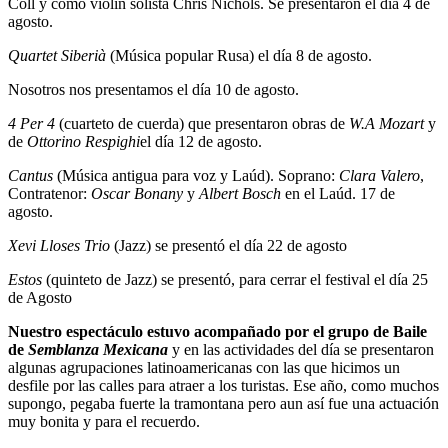
Coll y como violín solista Chris Nichols. Se presentaron el día 4 de
agosto.
Quartet Siberià
(Música popular Rusa) el día 8 de agosto.
Nosotros nos presentamos el día 10 de agosto.
4 Per 4
(cuarteto de cuerda) que presentaron obras de
W.A Mozart
y
de
Ottorino Respighi
el día 12 de agosto.
Cantus
(Música antigua para voz y Laúd). Soprano:
Clara Valero
,
Contratenor:
Oscar Bonany
y
Albert Bosch
en el Laúd. 17 de
agosto.
Xevi Lloses Trio
(Jazz) se presentó el día 22 de agosto
Estos
(quinteto de Jazz) se presentó, para cerrar el festival el día 25
de Agosto
Nuestro espectáculo estuvo acompañado por el grupo de Baile
de
Semblanza Mexicana
y en las actividades del día se presentaron
algunas agrupaciones latinoamericanas con las que hicimos un
desfile por las calles para atraer a los turistas. Ese año, como muchos
supongo, pegaba fuerte la tramontana pero aun así fue una actuación
muy bonita y para el recuerdo.