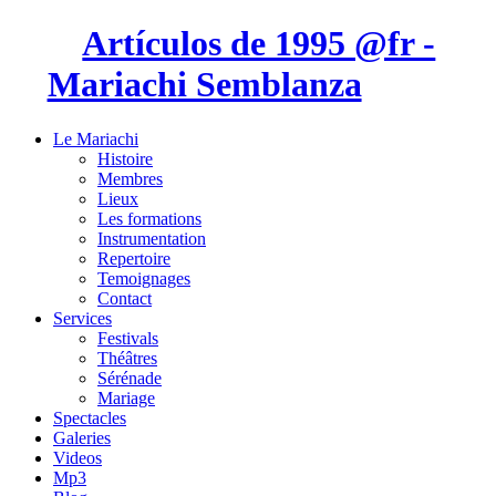
Artículos de 1995 @fr -
Mariachi Semblanza
Le Mariachi
Histoire
Membres
Lieux
Les formations
Instrumentation
Repertoire
Temoignages
Contact
Services
Festivals
Théâtres
Sérénade
Mariage
Spectacles
Galeries
Videos
Mp3