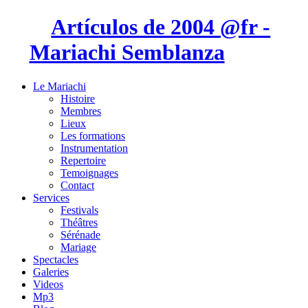
Artículos de 2004 @fr -
Mariachi Semblanza
Le Mariachi
Histoire
Membres
Lieux
Les formations
Instrumentation
Repertoire
Temoignages
Contact
Services
Festivals
Théâtres
Sérénade
Mariage
Spectacles
Galeries
Videos
Mp3