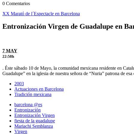
0 Comentarios
XX Marató de l´Espectacle en Barcelona
Entronización Virgen de Guadalupe en Ba
7 MAY
22:58h
. Éste sábado 10 de Mayo, la comunidad mexicana residente en Cataluñ
Guadalupe” en la iglesia de nuestra señora de “Nuria” patrona de esa 
2003
Actuaciones en Barcelona
Tradición mexicana
barcelona @es
Entronización
Entronización Virgen
fiesta de la guadalupe
Mariachi Semblanza
Virgen