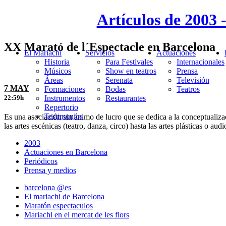
Artículos de 2003
XX Marató de l´Espectacle en Barcelona
El Mariachi
Servicios
Actuaciones
Historia
Para Festivales
Internacionales
Músicos
Show en teatros
Prensa
Áreas
Serenata
Televisión
7 MAY
Formaciones
Bodas
Teatros
Instrumentos
Restaurantes
22:59h
Repertorio
Testimonios
Es una asociación sin ánimo de lucro que se dedica a la conceptualiza
las artes escénicas (teatro, danza, circo) hasta las artes plásticas o a
2003
Actuaciones en Barcelona
Periódicos
Prensa y medios
barcelona @es
El mariachi de Barcelona
Maratón espectaculos
Mariachi en el mercat de les flors